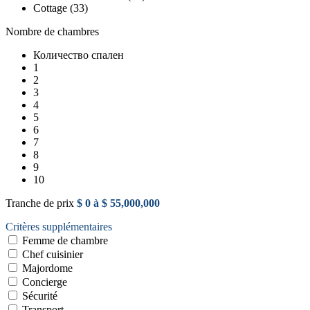
Cottage (33)
Nombre de chambres
Количество спален
1
2
3
4
5
6
7
8
9
10
Tranche de prix
$ 0 à $ 55,000,000
Critères supplémentaires
Femme de chambre
Chef cuisinier
Majordome
Concierge
Sécurité
Transport