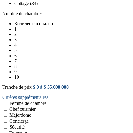
Cottage (33)
Nombre de chambres
Количество спален
1
2
3
4
5
6
7
8
9
10
Tranche de prix
$ 0 à $ 55,000,000
Critères supplémentaires
Femme de chambre
Chef cuisinier
Majordome
Concierge
Sécurité
Transport