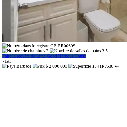
BR0069S
3
3.5
Faire la requête de Little Good Harbour House
7191
Barbade
$ 2,000,000
184 м² /538 м²