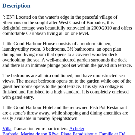
Description
[: EN] Located on the water’s edge in the peaceful village of
Shermans on the sought after West Coast of Barbados, this
delightful cottage was beautifully renovated in 2009/2010 and offers
comfortable Caribbean living all on one level.
Little Good Harbour House consists of a modern kitchen,
laundry/utility room, 3 bedrooms, 3½ bathrooms, an open plan
dining and living room that opens to a covered wooden deck
overlooking the sea. A well-manicured garden surrounds the deck
and there is an intimate plunge pool set within the paved sun terrace.
The bedrooms are all air-conditioned, and have unobstructed sea
views. The master bedroom opens on to the garden while one of the
guest bedrooms opens to the pool terrace. This stylish cottage is
finished and furnished to a high standard. It is completely enclosed
with gated entry.
Little Good Harbour Hotel and the renowned Fish Pot Restaurant
are a stone’s throw away, while shopping and dining amenities are
easily available in nearby Speightstown.
Villa
Transaction entre particuliers:
Acheter
Barbade
,
Marina de ton Rêve
,
Plage Paradisiaque
,
Famille et Eté