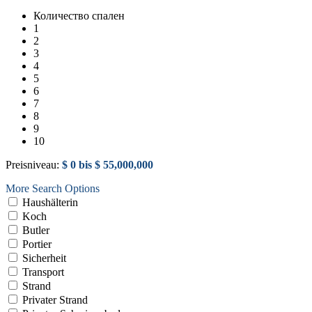
Количество спален
1
2
3
4
5
6
7
8
9
10
Preisniveau:
$ 0 bis $ 55,000,000
More Search Options
Haushälterin
Koch
Butler
Portier
Sicherheit
Transport
Strand
Privater Strand