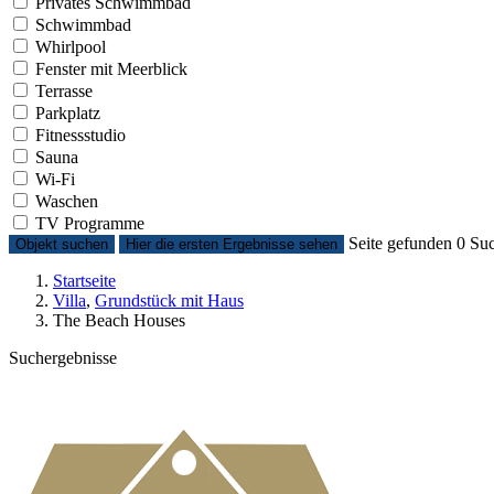
Privates Schwimmbad
Schwimmbad
Whirlpool
Fenster mit Meerblick
Terrasse
Parkplatz
Fitnessstudio
Sauna
Wi-Fi
Waschen
TV Programme
Seite gefunden
0
Suc
Objekt suchen
Hier die ersten Ergebnisse sehen
Startseite
Villa
,
Grundstück mit Haus
The Beach Houses
Suchergebnisse