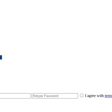
n
I agree with
term