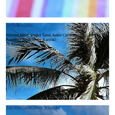
Strandparadies
Warmes Meer, weißer Sand, kalter Cocktail … bin ich im
Paradies? Nein, in der Karibik!
76 Anzeige
Auf dem Gipfel Ihrer Wünsche