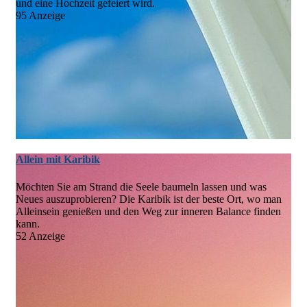
und eine Hochzeit gefeiert wird.
95 Anzeige
Allein mit Karibik
Möchten Sie am Strand die Seele baumeln lassen und was
Neues auszuprobieren? Die Karibik ist der beste Ort, wo man
Alleinsein genießen und den Weg zur inneren Balance finden
kann.
52 Anzeige