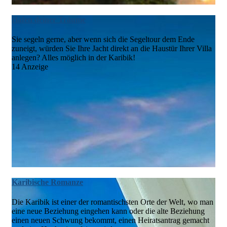
Hafen deiner Träume
Sie segeln gerne, aber wenn sich die Segeltour dem Ende
zuneigt, würden Sie Ihre Jacht direkt an die Haustür Ihrer Villa
anlegen? Alles möglich in der Karibik!
14 Anzeige
Karibische Romanze
Die Karibik ist einer der romantischsten Orte der Welt, wo man
eine neue Beziehung eingehen kann oder die alte Beziehung
einen neuen Schwung bekommt, einen Heiratsantrag gemacht