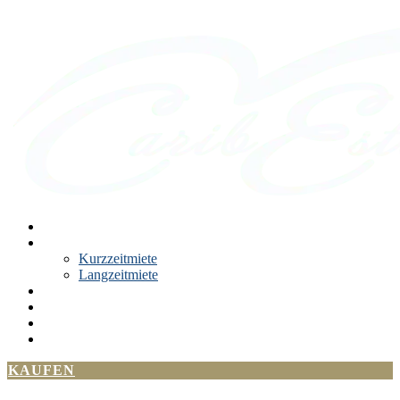
Kaufen
Miete
Kurzzeitmiete
Langzeitmiete
Kontakt
News
Angebote und Pakete
Über Projekt
KAUFEN
LANGZEITMIETE