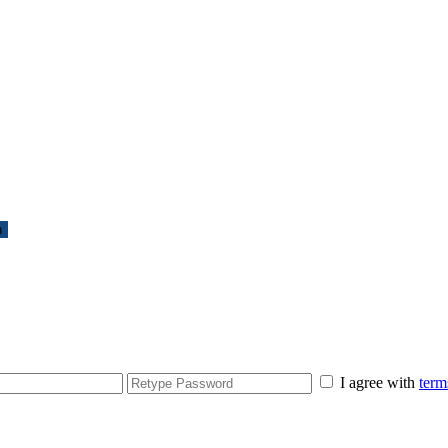
n
I agree with
term