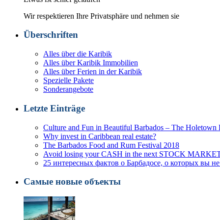
Wir respektieren Ihre Privatsphäre und nehmen sie
Überschriften
Alles über die Karibik
Alles über Karibik Immobilien
Alles über Ferien in der Karibik
Spezielle Pakete
Sonderangebote
Letzte Einträge
Culture and Fun in Beautiful Barbados – The Holetown F
Why invest in Caribbean real estate?
The Barbados Food and Rum Festival 2018
Avoid losing your CASH in the next STOCK MARK
25 интересных фактов о Барбадосе, о которых вы не
Самые новые объекты