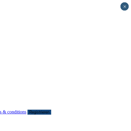
×
×
×
s & conditions
Registrieren