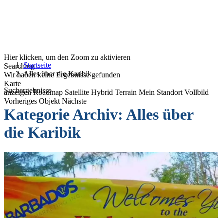
Hier klicken, um den Zoom zu aktivieren
Startseite
Searching...
Alles über die Karibik
Wir haben keine Ergebnisse gefunden
Karte
Suchergebnisse
anzeigen
Roadmap
Satellite
Hybrid
Terrain
Mein Standort
Vollbild
Vorheriges Objekt
Nächste
Kategorie Archiv:
Alles über
die Karibik