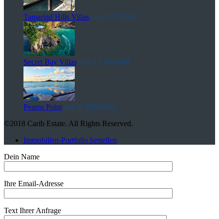
Tamarind Hills Villas
von
$ 575,000
Secret Bay Villas
von
$ 1,490,000
Pearns Point
von
$ 3,000,000
©2018 Carib Estate. All Rights Reserved.
Immobilien-Portfolio bestellen
Dein Name
Ihre Email-Adresse
Text Ihrer Anfrage