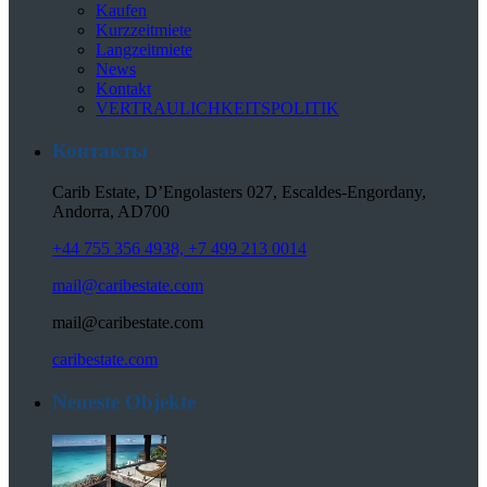
Kaufen
Kurzzeitmiete
Langzeitmiete
News
Kontakt
VERTRAULICHKEITSPOLITIK
Контакты
Carib Estate, D’Engolasters 027, Escaldes-Engordany,
Andorra, AD700
+44 755 356 4938, +7 499 213 0014
mail@caribestate.com
mail@caribestate.com
caribestate.com
Neueste Objekte